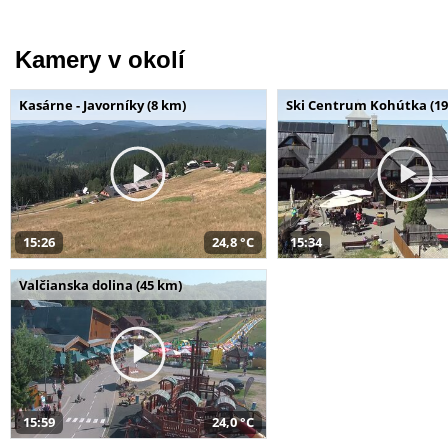
Kamery v okolí
Kasárne - Javorníky (8 km)
Ski Centrum Kohútka (19
15:26
24,8 °C
15:34
Valčianska dolina (45 km)
15:59
24,0 °C