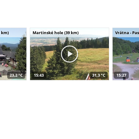
 km)
Martinské hole (39 km)
Vrátna - Pa
23,2 °C
15:43
31,3 °C
15:27