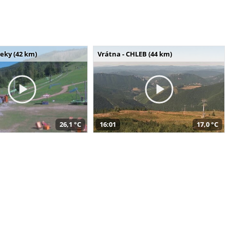
seky (42 km)
Vrátna - CHLEB (44 km)
26,1 °C
16:01
17,0 °C