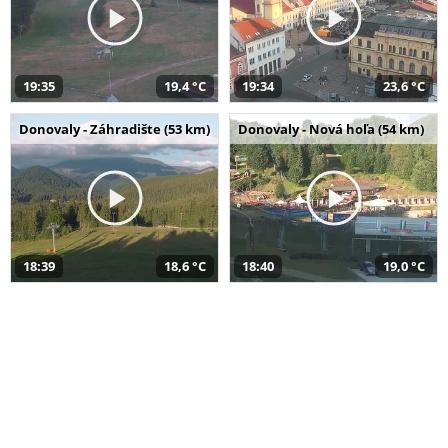
19:35
19,4 °C
19:34
23,6 °C
Donovaly - Záhradište (53 km)
Donovaly - Nová hoľa (54 km)
18:39
18,6 °C
18:40
19,0 °C