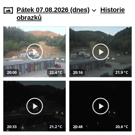
Pátek 07.08.2026 (dnes)
Historie
obrazků
20:00
22,4 °C
20:16
21,9 °C
20:33
21,2 °C
20:48
20,6 °C