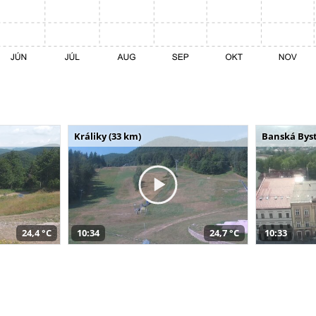
Králiky (33 km)
Banská Byst
24,4 °C
10:34
24,7 °C
10:33