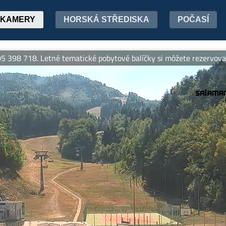
KAMERY
HORSKÁ STŘEDISKA
POČASÍ
718. Letné tematické pobytové balíčky si môžete rezervovať onli