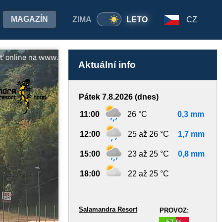
MAGAZÍN
ZIMA
LETO
CZ
ne na www.salamandra.sk Predpredaj sezónnych skipasov: skipas.s
Aktuální info
Pátek 7.8.2026 (dnes)
11:00
26 °C
0,3 mm
12:00
25 až 26 °C
1,7 mm
15:00
23 až 25 °C
0,8 mm
18:00
22 až 25 °C
Salamandra Resort
PROVOZ:
57 %