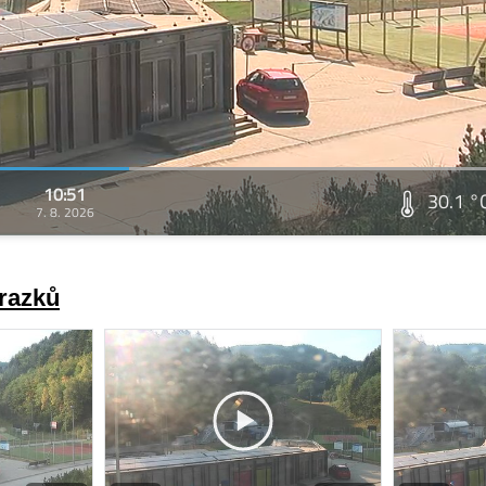
10:51
30.1 °
7. 8. 2026
brazků