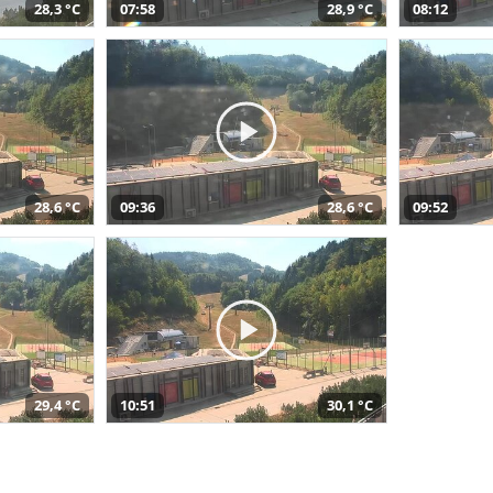
28,3 °C
07:58
28,9 °C
08:12
28,6 °C
09:36
28,6 °C
09:52
29,4 °C
10:51
30,1 °C