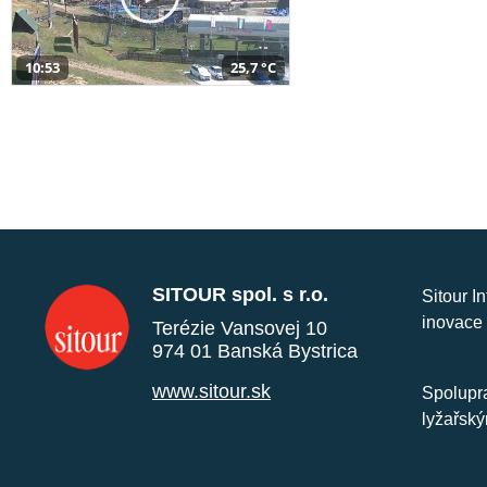
10:53
25,7 °C
SITOUR spol. s r.o.
Sitour I
inovace 
Terézie Vansovej 10
974 01 Banská Bystrica
www.sitour.sk
Spolupra
lyžařský