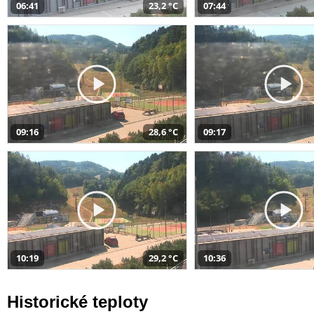
06:41
23,2 °C
07:44
09:16
28,6 °C
09:17
10:19
29,2 °C
10:36
Historické teploty