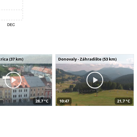
rica (37 km)
Donovaly - Záhradište (53 km)
28,7 °C
10:47
21,7 °C