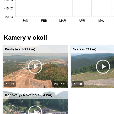
Kamery v okolí
Pustý hrad (21 km)
Skalka (33 km)
10:37
28,5 °C
10:50
Donovaly - Nová hoľa (54 km)