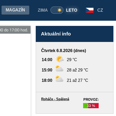
MAGAZÍN
ZIMA
LETO
CZ
do 17:00 hod.
Aktuální info
Čtvrtek 6.8.2026 (dnes)
14:00
29 °C
15:00
28 až 29 °C
18:00
21 až 27 °C
Roháče - Spálená
PROVOZ:
33 %