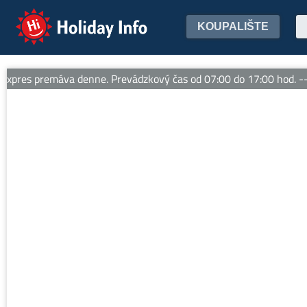
Holiday Info
KOUPALIŠTE
res premáva denne. Prevádzkový čas od 07:00 do 17:00 hod. -- L