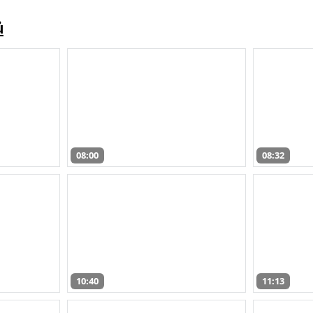
ů
08:00
08:32
10:40
11:13