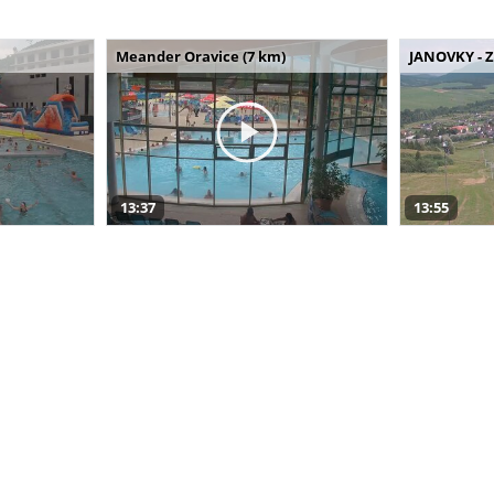
Meander Oravice (7 km)
JANOVKY - Z
13:37
13:55