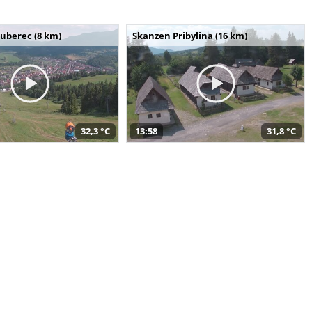
uberec (8 km)
Skanzen Pribylina (16 km)
32,3 °C
13:58
31,8 °C