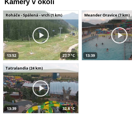
Kamery v okolí
Roháče - Spálená - vrch (1 km)
Meander Oravice (7 km)
13:52
27,7 °C
13:39
Tatralandia (24 km)
13:39
32,8 °C