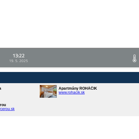
13:22
19. 5. 2025
a
Apartmány ROHÁČIK
www.rohacik.sk
rou
cerou.sk