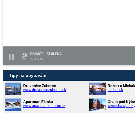
ROHÁČE - SPÁLENÁ
1045 m
Tipy na ubytování
Drevenice Zuberec
Rezort u Michal
www.drevenicezuberec.sk
michal.sk
Apartmán Elenka
Chata pod Kýče
www.apartmanzuberec.sk
www.chatapodky