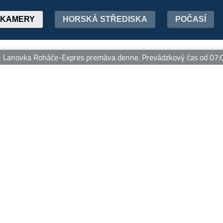
KAMERY
HORSKÁ STŘEDISKA
POČASÍ
anovka Roháče-Expres premáva denne. Prevádzkový čas od 07:00 