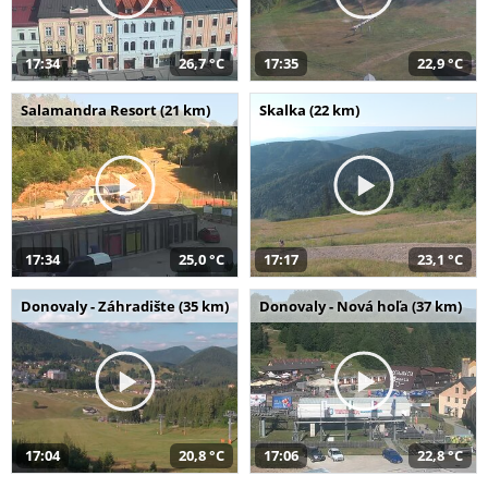
17:34
26,7 °C
17:35
22,9 °C
Salamandra Resort (21 km)
Skalka (22 km)
17:34
25,0 °C
17:17
23,1 °C
Donovaly - Záhradište (35 km)
Donovaly - Nová hoľa (37 km)
17:04
20,8 °C
17:06
22,8 °C