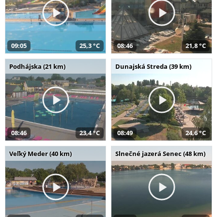
09:05
25,3 °C
08:46
21,8 °C
Podhájska (21 km)
Dunajská Streda (39 km)
08:46
23,4 °C
08:49
24,6 °C
Veľký Meder (40 km)
Slnečné jazerá Senec (48 km)