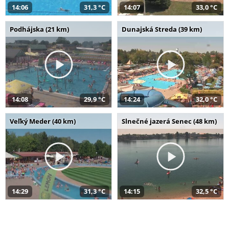
14:06
31,3 °C
14:07
33,0 °C
Podhájska (21 km)
Dunajská Streda (39 km)
14:08
29,9 °C
14:24
32,0 °C
Veľký Meder (40 km)
Slnečné jazerá Senec (48 km)
14:29
31,3 °C
14:15
32,5 °C