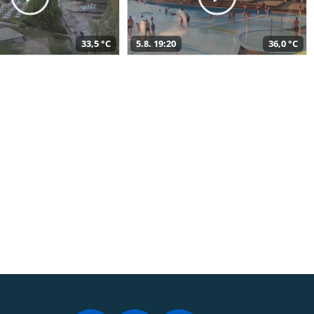
33,5 °C
5.8. 19:20
36,0 °C