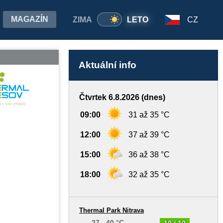
MAGAZÍN
ZIMA
LETO
CZ
Aktuální info
Čtvrtek 6.8.2026 (dnes)
09:00
31 až 35 °C
12:00
37 až 39 °C
15:00
36 až 38 °C
18:00
32 až 35 °C
Thermal Park Nitrava
27 - 40 °C
10 / 10