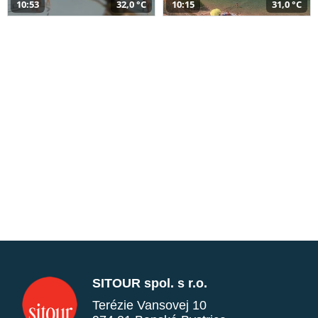
10:53
32,0 °C
10:15
31,0 °C
SITOUR spol. s r.o.
Terézie Vansovej 10