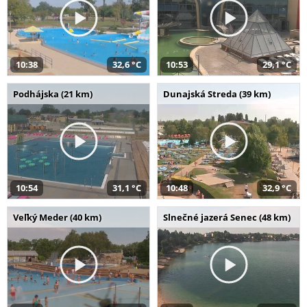
10:38
32,6 °C
10:53
29,1 °C
Podhájska (21 km)
Dunajská Streda (39 km)
10:54
31,1 °C
10:48
32,9 °C
Veľký Meder (40 km)
Slnečné jazerá Senec (48 km)