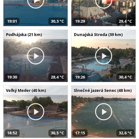
19:01
30,3 °C
19:29
29,4 °C
Podhájska (21 km)
Dunajská Streda (39 km)
19:30
28,4 °C
19:26
30,4 °C
Veľký Meder (40 km)
Slnečné jazerá Senec (48 km)
18:52
30,5 °C
17:15
32,6 °C