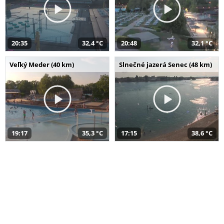
20:35
32,4 °C
20:48
32,1 °C
Veľký Meder (40 km)
Slnečné jazerá Senec (48 km)
19:17
35,3 °C
17:15
38,6 °C