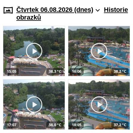
Čtvrtek 06.08.2026 (dnes)
Historie
obrazků
15:05
38,3 °C
16:06
38,2 °C
17:07
38,0 °C
18:05
37,2 °C