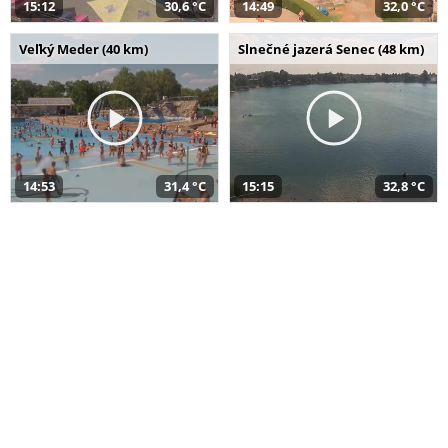
15:12
30,6 °C
14:49
32,0 °C
Veľký Meder (40 km)
Slnečné jazerá Senec (48 km)
14:53
31,4 °C
15:15
32,8 °C