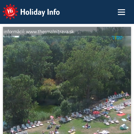
Holiday Info
 informácií: www.thermalnitrava.sk