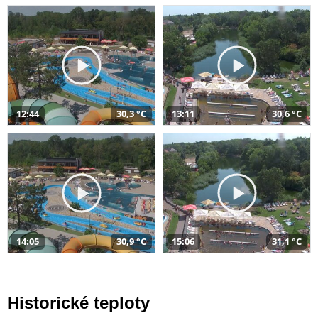
12:44
30,3 °C
13:11
30,6 °C
14:05
30,9 °C
15:06
31,1 °C
Historické teploty