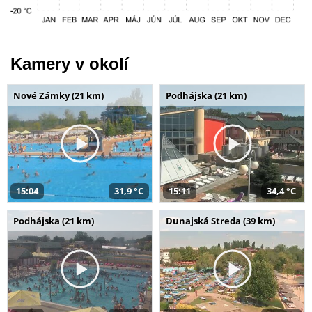
Kamery v okolí
Nové Zámky (21 km)
Podhájska (21 km)
15:04
31,9 °C
15:11
34,4 °C
Podhájska (21 km)
Dunajská Streda (39 km)