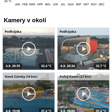
Kamery v okolí
Podhájska
Podhájska
6.8. 20:35
32,4 °C
6.8. 20:34
32,7 °C
Nové Zámky (16 km)
Poľný Kesov (21 km)
6.8. 19:00
37,2 °C
6.8. 18:05
37,2 °C