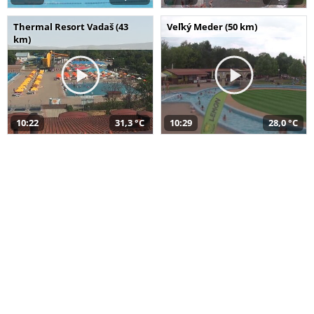
Thermal Resort Vadaš (43
Veľký Meder (50 km)
km)
10:22
31,3 °C
10:29
28,0 °C