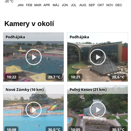
Kamery v okolí
Podhájska
Podhájska
10:22
29,7 °C
10:21
28,6 °C
Nové Zámky (16 km)
Poľný Kesov (21 km)
10:08
30,0 °C
10:05
30,1 °C