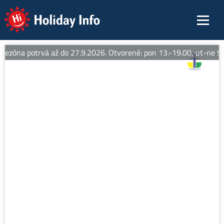
Holiday Info
sezóna potrvá až do 27.9.2026. Otvorené: pon 13.-19.00, ut-ne 9.