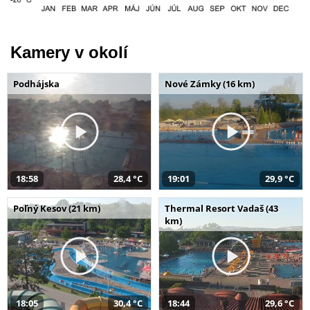
Kamery v okolí
Podhájska
Nové Zámky (16 km)
18:58
28,4 °C
19:01
29,9 °C
Poľný Kesov (21 km)
Thermal Resort Vadaš (43
km)
18:05
30,4 °C
18:44
29,6 °C