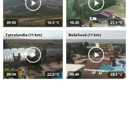
09:50
16,5 °C
10:20
21,1 °C
Tatralandia (11 km)
Bešeňová (11 km)
09:39
22,0 °C
09:49
23,1 °C