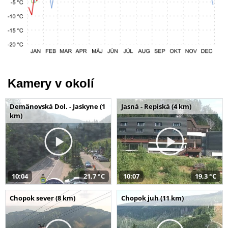
Kamery v okolí
Demänovská Dol. - Jaskyne (1
Jasná - Repiská (4 km)
km)
10:04
21,7 °C
10:07
19,3 °C
Chopok sever (8 km)
Chopok juh (11 km)