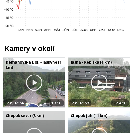
Kamery v okolí
Demänovská Dol. - Jaskyne (1
Jasná - Repiská (4 km)
km)
7.8. 18:34
19,7 °C
7.8. 18:39
17,4 °C
Chopok sever (8 km)
Chopok juh (11 km)