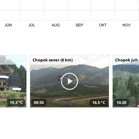
Chopok sever (8 km)
Chopok juh 
19,3 °C
09:50
16,5 °C
10:20