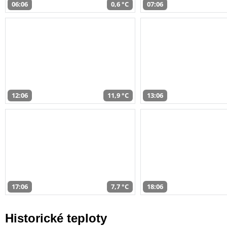
06:06
0,6 °C
07:06
12:06
11,9 °C
13:06
17:06
7,7 °C
18:06
Historické teploty