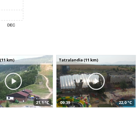
(11 km)
Tatralandia (11 km)
21,1 °C
09:39
22,0 °C