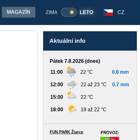
MAGAZÍN
ZIMA
LETO
CZ
Aktuální info
Pátek 7.8.2026 (dnes)
11:00
22 °C
0,8 mm
12:00
22 až 23 °C
0,7 mm
15:00
22 °C
18:00
19 až 22 °C
FUN PARK Žiarce
PROVOZ:
50 %