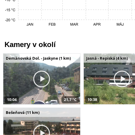
Kamery v okolí
Demänovská Dol. - Jaskyne (1 km)
Jasná - Repiská (4 km)
10:04
21,7 °C
10:38
Bešeňová (11 km)