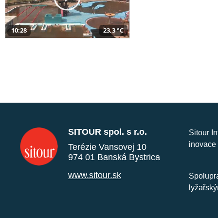
10:28
23,3 °C
SITOUR spol. s r.o.
Sitour I
inovace 
Terézie Vansovej 10
974 01 Banská Bystrica
www.sitour.sk
Spolupra
lyžařský