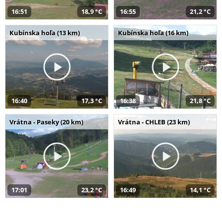
16:51
18,9 °C
16:55
21,2 °C
Kubínska hoľa (13 km)
Kubínska hoľa (16 km)
16:40
17,3 °C
16:38
21,8 °C
Vrátna - Paseky (20 km)
Vrátna - CHLEB (23 km)
17:01
23,2 °C
16:49
14,1 °C