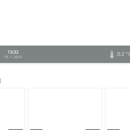
13:32
0.2 °
16. 1. 2025
ů