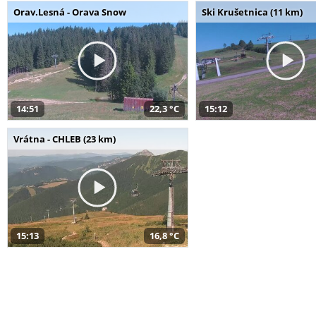
Orav.Lesná - Orava Snow
Ski Krušetnica (11 km)
14:51
22,3 °C
15:12
Vrátna - CHLEB (23 km)
15:13
16,8 °C