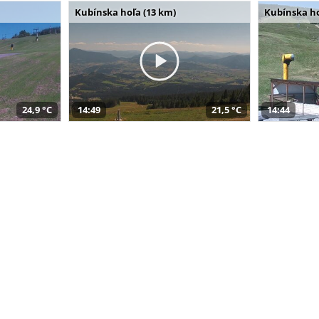
Kubínska hoľa (13 km)
Kubínska ho
24,9 °C
14:49
21,5 °C
14:44