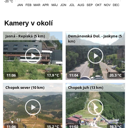
Kamery v okolí
Jasná - Repiská (5 km)
Demänovská Dol. - Jaskyne (5
km)
11:06
17,9 °C
11:04
20,3 °C
Chopok sever (10 km)
Chopok juh (13 km)
11:06
15,2 °C
11:02
19,5 °C