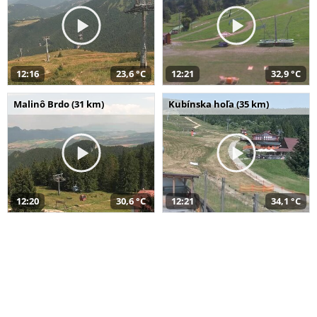
12:16
23,6 °C
12:21
32,9 °C
Malinô Brdo (31 km)
Kubínska hoľa (35 km)
12:20
30,6 °C
12:21
34,1 °C