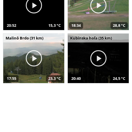
20:52
15,3 °C
18:34
28,8 °C
Malinô Brdo (31 km)
Kubínska hoľa (35 km)
17:55
23,3 °C
20:40
24,5 °C