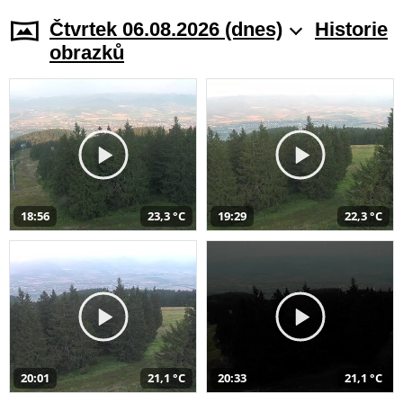
Čtvrtek 06.08.2026 (dnes)
Historie
obrazků
18:56
23,3 °C
19:29
22,3 °C
20:01
21,1 °C
20:33
21,1 °C