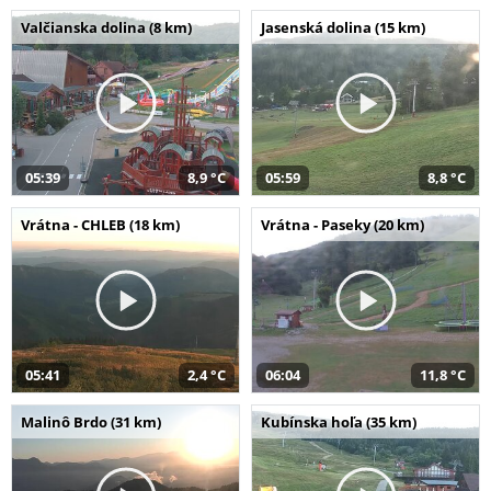
Valčianska dolina (8 km)
Jasenská dolina (15 km)
05:39
8,9 °C
05:59
8,8 °C
Vrátna - CHLEB (18 km)
Vrátna - Paseky (20 km)
05:41
2,4 °C
06:04
11,8 °C
Malinô Brdo (31 km)
Kubínska hoľa (35 km)