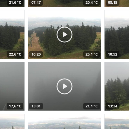
21,6 °C
07:47
20,4 °C
08:15
22,6 °C
10:20
25,1 °C
10:52
17,6 °C
13:01
21,1 °C
13:34