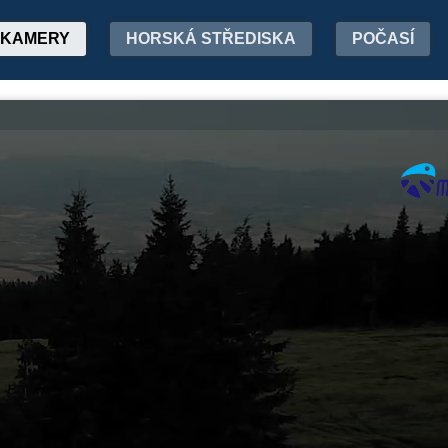
KAMERY
HORSKÁ STŘEDISKA
POČASÍ