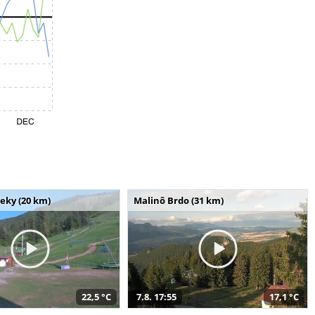
seky (20 km)
Malinô Brdo (31 km)
22,5 °C
7.8. 17:55
17,1 °C