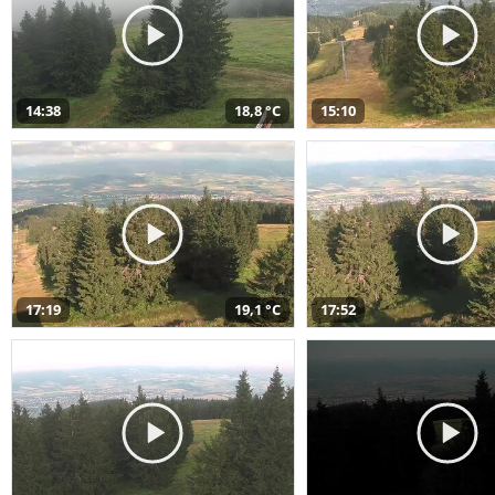
14:38
18,8 °C
15:10
17:19
19,1 °C
17:52