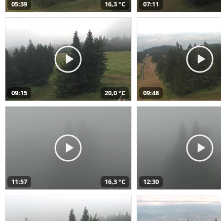
05:39
16,3 °C
07:11
09:15
20,0 °C
09:48
11:57
16,3 °C
12:30