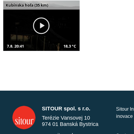
Kubínska hoľa (35 km)
7.8. 20:41
18,3 °C
SITOUR spol. s r.o.
Sitour I
inovace 
Terézie Vansovej 10
974 01 Banská Bystrica