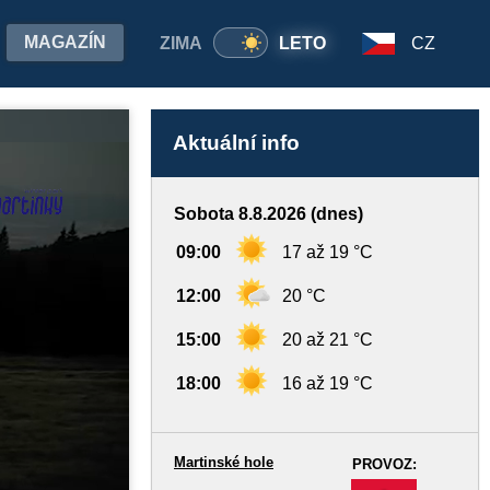
MAGAZÍN
ZIMA
LETO
CZ
Aktuální info
Sobota 8.8.2026 (dnes)
09:00
17 až 19 °C
12:00
20 °C
15:00
20 až 21 °C
18:00
16 až 19 °C
Martinské hole
PROVOZ:
-