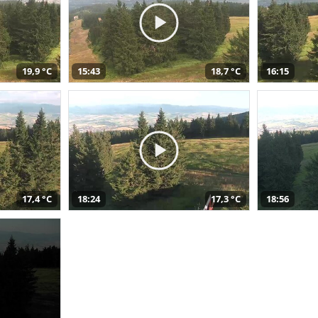
19,9 °C
15:43
18,7 °C
16:15
17,4 °C
18:24
17,3 °C
18:56