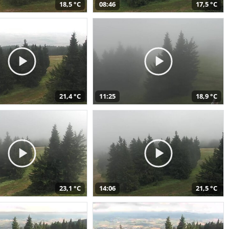
18,5 °C
08:46
17,5 °C
21,4 °C
11:25
18,9 °C
23,1 °C
14:06
21,5 °C