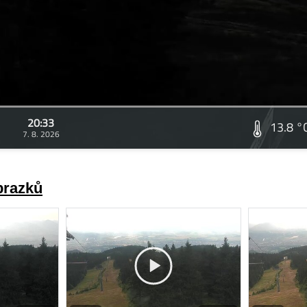
20:33
13.8 °
7. 8. 2026
brazků