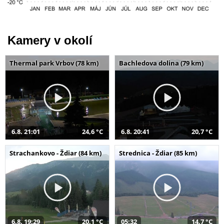
Kamery v okolí
Thermal park Vrbov (78 km)
Bachledova dolina (79 km)
6.8. 21:01
24,6 °C
6.8. 20:41
20,7 °C
Strachankovo - Ždiar (84 km)
Strednica - Ždiar (85 km)
6.8. 19:29
20,1 °C
05:32
14,7 °C