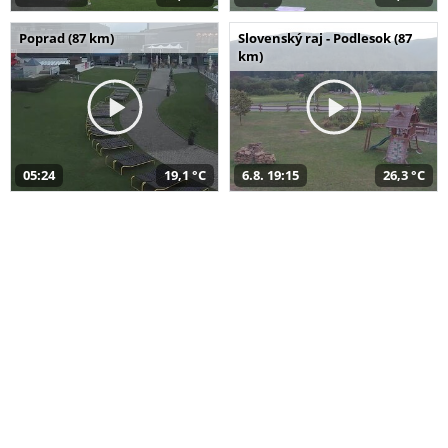
Poprad (87 km)
Slovenský raj - Podlesok (87
km)
05:24
19,1 °C
6.8. 19:15
26,3 °C