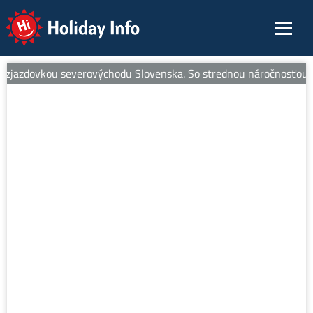
Holiday Info
zjazdovkou severovýchodu Slovenska. So strednou náročnosťou je ide