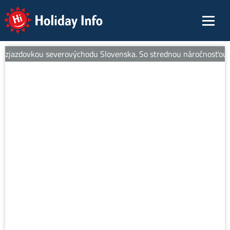
Holiday Info
zjazdovkou severovýchodu Slovenska. So strednou náročnosťou je ide