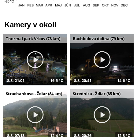
Kamery v okolí
Thermal park Vrbov (78 km)
Bachledova dolina (79 km)
8.8. 21:01
16,5 °C
8.8. 20:41
14,6 °C
Strachankovo - Ždiar (84 km)
Strednica - Ždiar (85 km)
8.8. 07:13
12,4 °C
8.8. 20:26
12,3 °C