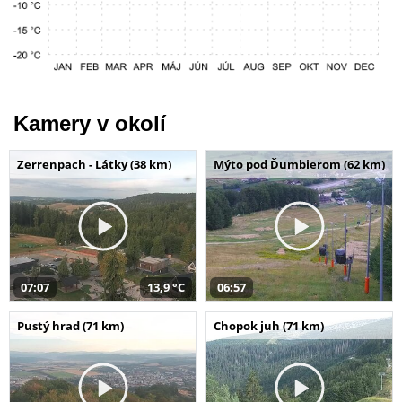
Kamery v okolí
Zerrenpach - Látky (38 km)
Mýto pod Ďumbierom (62 km)
07:07
13,9 °C
06:57
Pustý hrad (71 km)
Chopok juh (71 km)