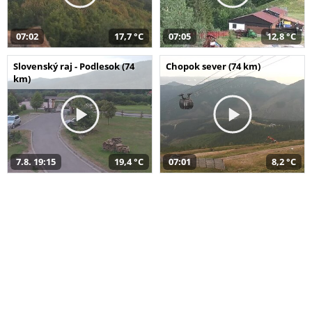
07:02
17,7 °C
07:05
12,8 °C
Slovenský raj - Podlesok (74
Chopok sever (74 km)
km)
7.8. 19:15
19,4 °C
07:01
8,2 °C