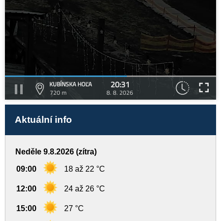
20:31
KUBÍNSKA HOĽA
720 m
8. 8. 2026
Aktuální info
Neděle 9.8.2026 (zítra)
09:00
18 až 22 °C
12:00
24 až 26 °C
15:00
27 °C