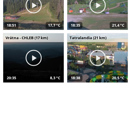
18:51
17,7 °C
18:35
21,4 °C
Vrátna - CHLEB (17 km)
Tatralandia (21 km)
20:35
8,3 °C
18:38
20,5 °C