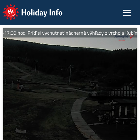
Holiday Info
7:00 hod. Príď si vychutnať nádherné výhľady z vrchola Kubínskej