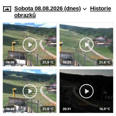
Sobota 08.08.2026 (dnes)
Historie
obrazků
16:06
21,9 °C
16:21
21,8 °C
16:38
21,8 °C
20:31
16,9 °C