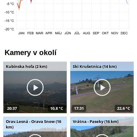
Kamery v okolí
Kubínska hoľa (2 km)
Ski Krušetnica (14 km)
20:37
10,8 °C
17:31
22,6 °C
Orav.Lesná - Orava Snow (16
Vrátna - Paseky (16 km)
km)