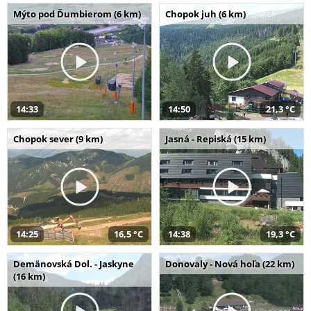
Mýto pod Ďumbierom (6 km)
Chopok juh (6 km)
14:33
14:50
21,3 °C
Chopok sever (9 km)
Jasná - Repiská (15 km)
14:25
16,5 °C
14:38
19,3 °C
Demänovská Dol. - Jaskyne
Donovaly - Nová hoľa (22 km)
(16 km)