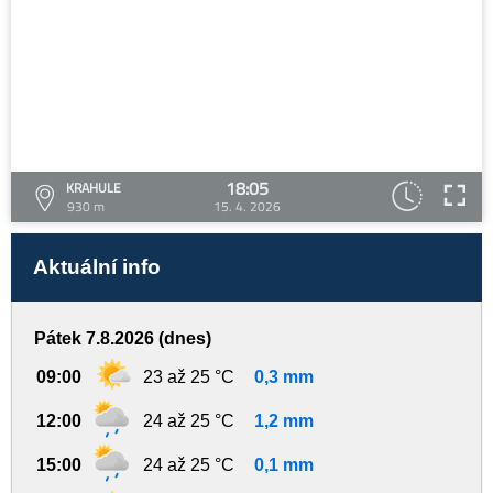
18:05
KRAHULE
930 m
15. 4. 2026
Aktuální info
Pátek 7.8.2026 (dnes)
09:00
23 až 25 °C
0,3 mm
12:00
24 až 25 °C
1,2 mm
15:00
24 až 25 °C
0,1 mm