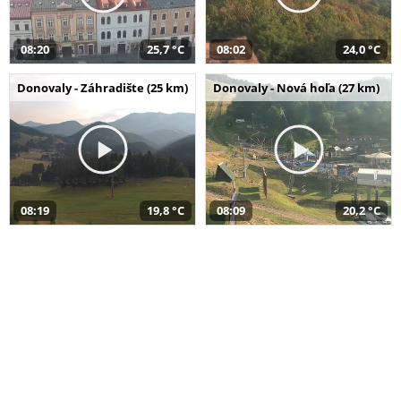
08:20
25,7 °C
08:02
24,0 °C
Donovaly - Záhradište (25 km)
Donovaly - Nová hoľa (27 km)
08:19
19,8 °C
08:09
20,2 °C