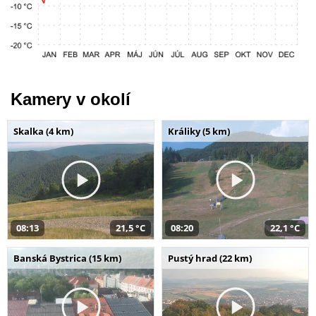
Kamery v okolí
Skalka (4 km)
Králiky (5 km)
08:13
21,5 °C
08:20
22,1 °C
Banská Bystrica (15 km)
Pustý hrad (22 km)