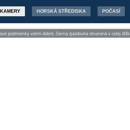
KAMERY
HORSKÁ STŘEDISKA
POČASÍ
vé podmienky velmi dobré, čierna zjazdovka otvorená v celej dlžke