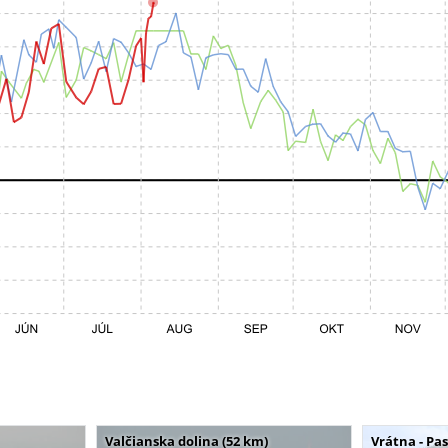
Valčianska dolina (52 km)
Vrátna - Pa