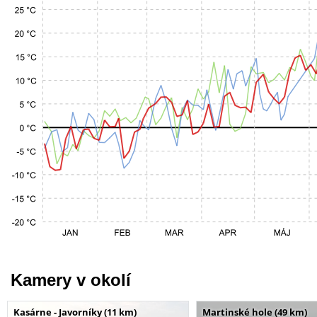
Kamery v okolí
Kasárne - Javorníky (11 km)
Martinské hole (49 km)