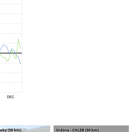
seky (58 km)
Vrátna - CHLEB (59 km)