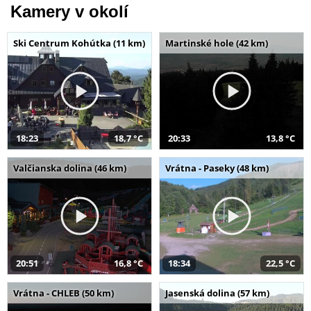
Kamery v okolí
Ski Centrum Kohútka (11 km)
Martinské hole (42 km)
18:23
18,7 °C
20:33
13,8 °C
Valčianska dolina (46 km)
Vrátna - Paseky (48 km)
20:51
16,8 °C
18:34
22,5 °C
Vrátna - CHLEB (50 km)
Jasenská dolina (57 km)