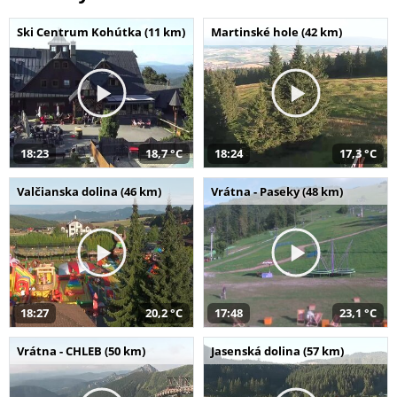
Ski Centrum Kohútka (11 km)
Martinské hole (42 km)
18:23
18,7 °C
18:24
17,3 °C
Valčianska dolina (46 km)
Vrátna - Paseky (48 km)
18:27
20,2 °C
17:48
23,1 °C
Vrátna - CHLEB (50 km)
Jasenská dolina (57 km)