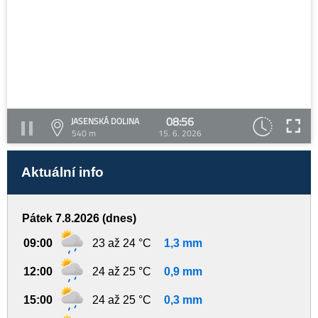
08:56
JASENSKÁ DOLINA
540 m
15. 6. 2026
Aktuální info
Pátek 7.8.2026 (dnes)
09:00
23 až 24 °C
1,3 mm
12:00
24 až 25 °C
0,9 mm
15:00
24 až 25 °C
0,3 mm