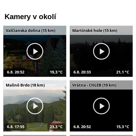
Kamery v okolí
Valčianska dolina (15 km)
Martinské hole (15 km)
6.8. 20:52
19,3 °C
6.8. 20:33
21,1 °C
Malinô Brdo (18 km)
Vrátna - CHLEB (19 km)
6.8. 17:55
23,3 °C
6.8. 20:52
15,3 °C