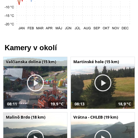
Kamery v okolí
Valčianska dolina (15 km)
Martinské hole (15 km)
08:11
19,9 °C
08:13
18,9 °C
Malinô Brdo (18 km)
Vrátna - CHLEB (19 km)