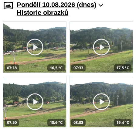
Pondělí 10.08.2026 (dnes)
Historie obrazků
07:18
16,5 °C
07:33
17,5 °C
07:50
18,6 °C
08:03
19,4 °C