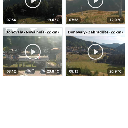
07:54
19,6 °C
07:58
12,0 °C
Donovaly - Nová hoľa (22 km)
Donovaly - Záhradište (22 km)
08:12
23,8 °C
08:13
20,9 °C