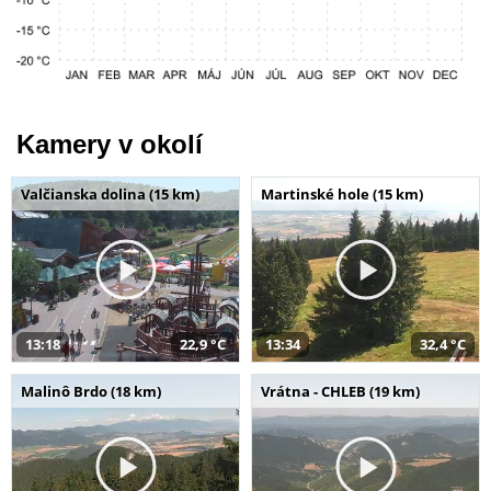
Kamery v okolí
Valčianska dolina (15 km)
Martinské hole (15 km)
13:18
22,9 °C
13:34
32,4 °C
Malinô Brdo (18 km)
Vrátna - CHLEB (19 km)