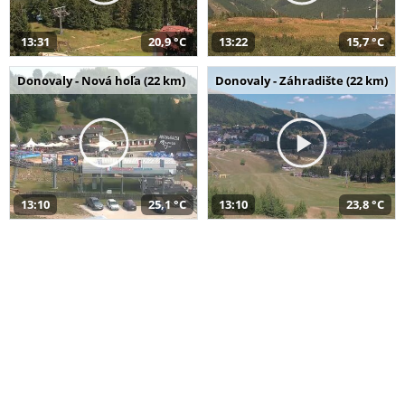
13:31
20,9 °C
13:22
15,7 °C
Donovaly - Nová hoľa (22 km)
Donovaly - Záhradište (22 km)
13:10
25,1 °C
13:10
23,8 °C