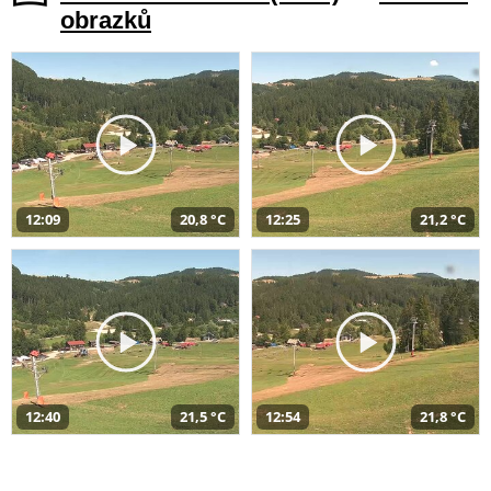
obrazků
12:09
20,8 °C
12:25
21,2 °C
12:40
21,5 °C
12:54
21,8 °C