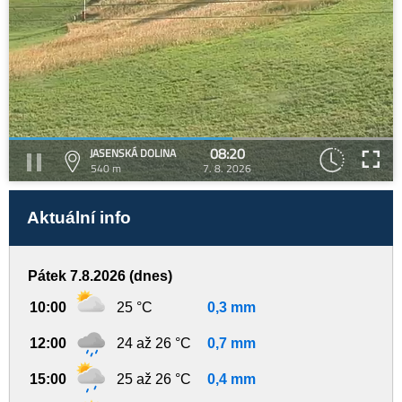
08:20
JASENSKÁ DOLINA
540 m
7. 8. 2026
Aktuální info
Pátek 7.8.2026 (dnes)
10:00
25 °C
0,3 mm
12:00
24 až 26 °C
0,7 mm
15:00
25 až 26 °C
0,4 mm