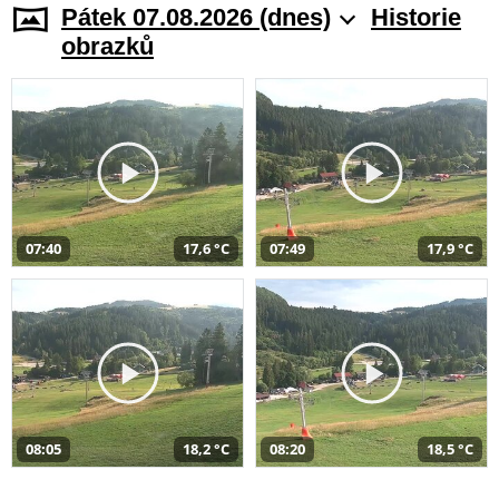
Pátek 07.08.2026 (dnes)
Historie
obrazků
07:40
17,6 °C
07:49
17,9 °C
08:05
18,2 °C
08:20
18,5 °C