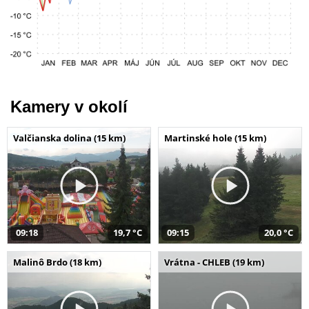
Kamery v okolí
Valčianska dolina (15 km)
Martinské hole (15 km)
09:18
19,7 °C
09:15
20,0 °C
Malinô Brdo (18 km)
Vrátna - CHLEB (19 km)