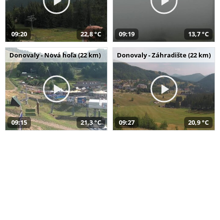
09:20
22,8 °C
09:19
13,7 °C
Donovaly - Nová hoľa (22 km)
Donovaly - Záhradište (22 km)
09:15
21,3 °C
09:27
20,9 °C