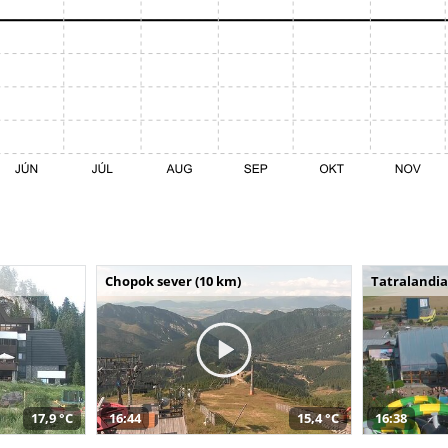
Chopok sever (10 km)
Tatralandia
17,9 °C
16:44
15,4 °C
16:38