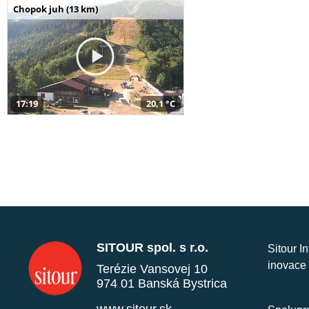
Chopok juh (13 km)
17:19
20,1 °C
SITOUR spol. s r.o.
Sitour I
inovace 
Terézie Vansovej 10
974 01 Banská Bystrica
www.sitour.sk