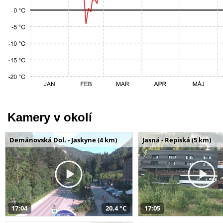
Kamery v okolí
Demänovská Dol. - Jaskyne (4 km)
Jasná - Repiská (5 km)
17:04
20,4 °C
17:05