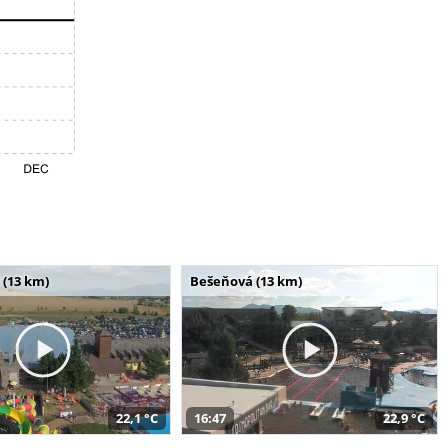
 (13 km)
Bešeňová (13 km)
22,1 °C
16:47
22,9 °C