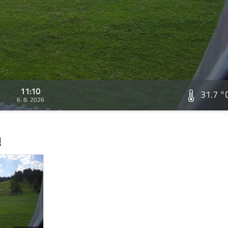
11:10
31.7 °
6. 8. 2026
ů