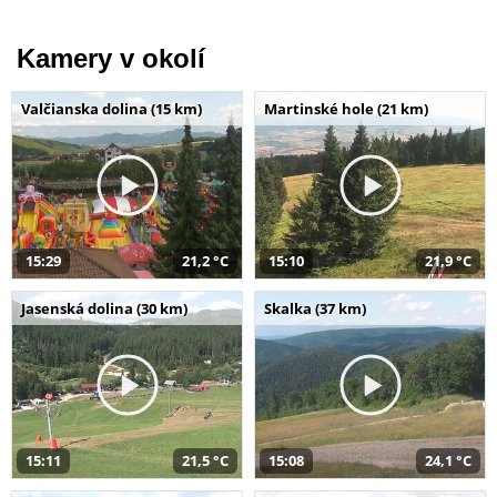
Kamery v okolí
Valčianska dolina (15 km)
Martinské hole (21 km)
15:29
21,2 °C
15:10
21,9 °C
Jasenská dolina (30 km)
Skalka (37 km)
15:11
21,5 °C
15:08
24,1 °C