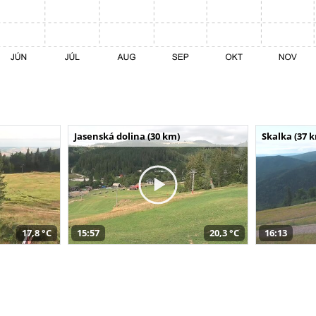
Jasenská dolina (30 km)
Skalka (37 
17,8 °C
15:57
20,3 °C
16:13