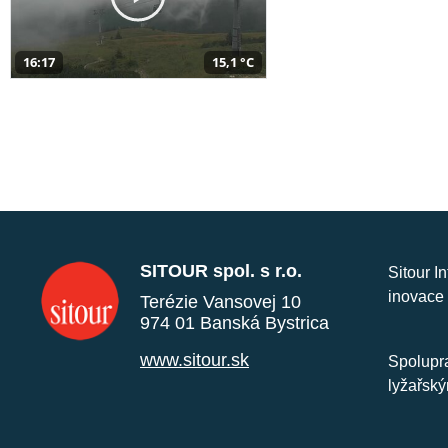
16:17
15,1 °C
SITOUR spol. s r.o.
Sitour I
inovace 
Terézie Vansovej 10
974 01 Banská Bystrica
www.sitour.sk
Spolupra
lyžařský