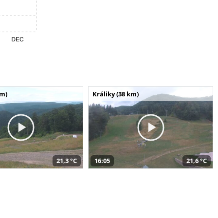
km)
Králiky (38 km)
21,3 °C
16:05
21,6 °C