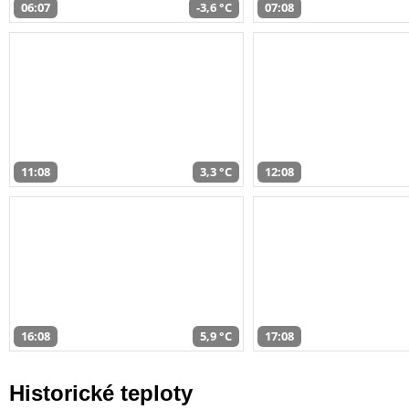
06:07
-3,6 °C
07:08
11:08
3,3 °C
12:08
16:08
5,9 °C
17:08
Historické teploty