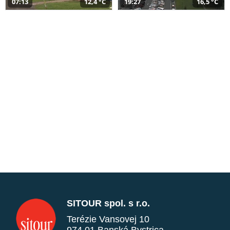
07:13
12,4 °C
19:27
16,5 °C
SITOUR spol. s r.o.
Terézie Vansovej 10