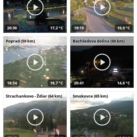
20:36
17,2 °C
19:15
19,0 °C
Poprad (59 km)
Bachledova dolina (60 km)
18:54
18,7 °C
20:41
14,6 °C
Strachankovo - Ždiar (64 km)
Smokovce (65 km)