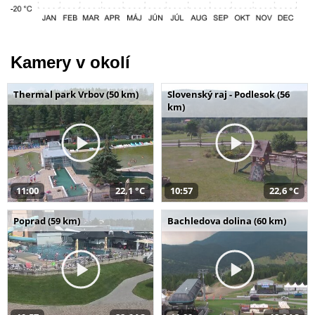
Kamery v okolí
Thermal park Vrbov (50 km)
Slovenský raj - Podlesok (56
km)
11:00
22,1 °C
10:57
22,6 °C
Poprad (59 km)
Bachledova dolina (60 km)