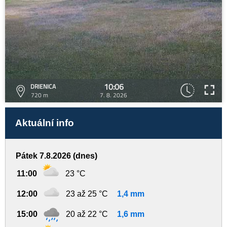
10:06
DRIENICA
720 m
7. 8. 2026
Aktuální info
Pátek 7.8.2026 (dnes)
11:00
23 °C
12:00
23 až 25 °C
1,4 mm
15:00
20 až 22 °C
1,6 mm