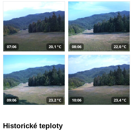
07:06
20,1 °C
08:06
22,0 °C
09:06
23,2 °C
10:06
23,4 °C
Historické teploty