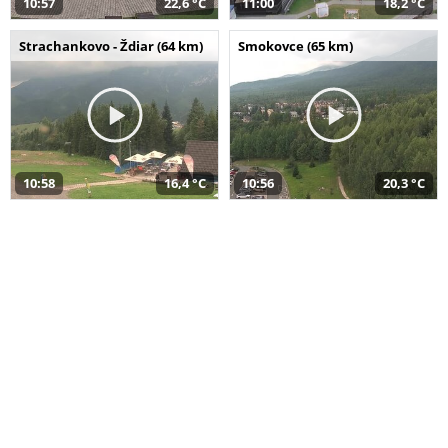
10:57
22,6 °C
11:00
18,2 °C
Strachankovo - Ždiar (64 km)
Smokovce (65 km)
10:58
16,4 °C
10:56
20,3 °C