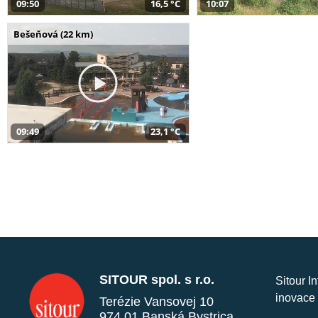
09:50
16,5 °C
10:07
Bešeňová (22 km)
09:49
23,1 °C
SITOUR spol. s r.o.
Sitour I
inovace 
Terézie Vansovej 10
974 01 Banská Bystrica