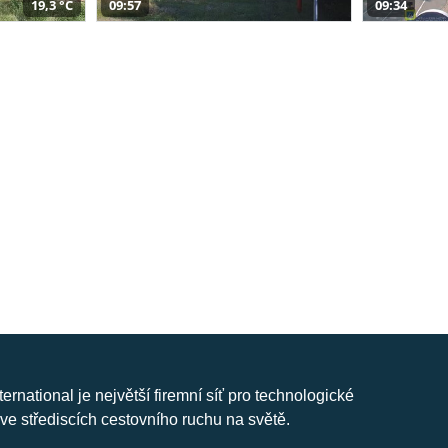
19,3 °C
09:57
09:34
nternational je největší firemní síť pro technologické
ve střediscích cestovního ruchu na světě.