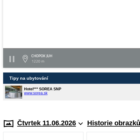
CHOPOK JUH
1220 m
Tipy na ubytování
Hotel*** SOREA SNP
www.sorea.sk
Čtvrtek 11.06.2026
Historie obrazk