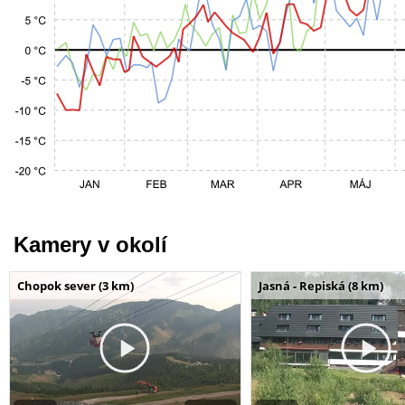
Kamery v okolí
Chopok sever (3 km)
Jasná - Repiská (8 km)