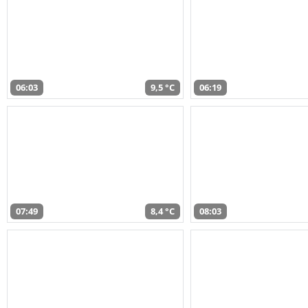
06:03
9,5 °C
06:19
07:49
8,4 °C
08:03