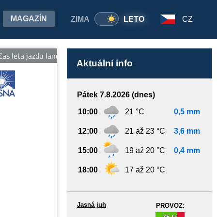
MAGAZÍN
ZIMA
LETO
CZ
 leta jazdu lanovkami na oboch stranách Chopka v cene jedného lís
Aktuální info
Pátek 7.8.2026 (dnes)
10:00
21 °C
0,5 mm
12:00
21 až 23 °C
3,6 mm
15:00
19 až 20 °C
0,4 mm
18:00
17 až 20 °C
Jasná juh
PROVOZ:
75 %