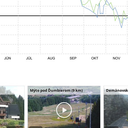
Mýto pod Ďumbierom (9 km)
Demänovská 