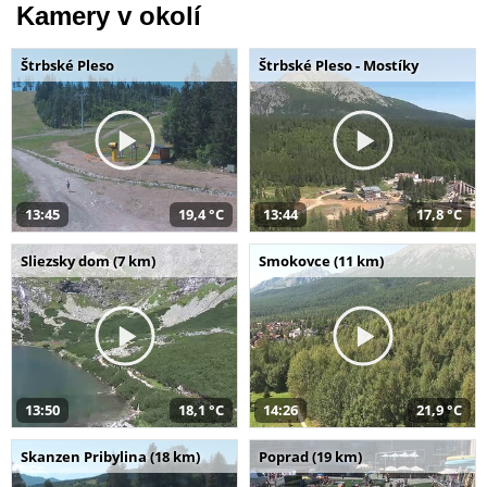
Kamery v okolí
Štrbské Pleso
Štrbské Pleso - Mostíky
13:45
19,4 °C
13:44
17,8 °C
Sliezsky dom (7 km)
Smokovce (11 km)
13:50
18,1 °C
14:26
21,9 °C
Skanzen Pribylina (18 km)
Poprad (19 km)