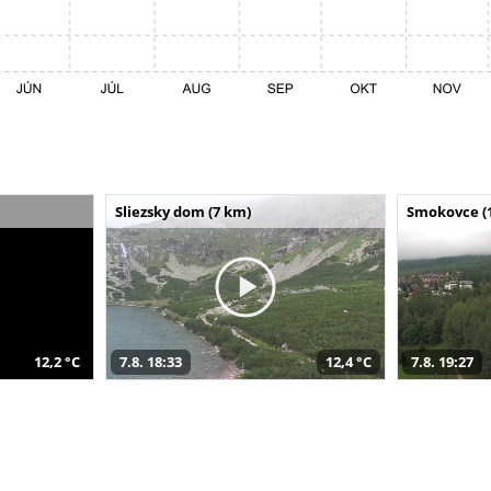
Sliezsky dom (7 km)
Smokovce (
12,2 °C
7.8. 18:33
12,4 °C
7.8. 19:27