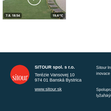
7.8. 18:54
19,6 °C
SITOUR spol. s r.o.
Sitour I
inovace 
Terézie Vansovej 10
974 01 Banská Bystrica
www.sitour.sk
Spolupra
lyžařský