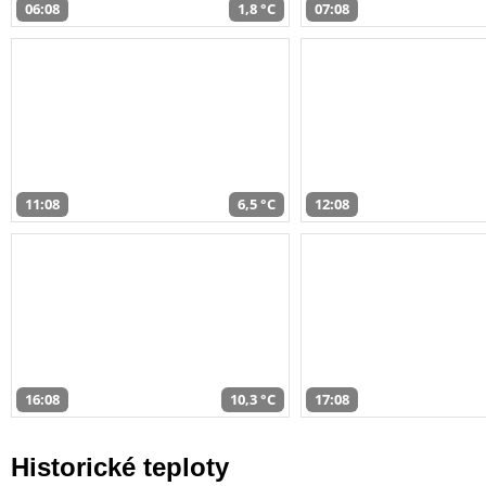
06:08
1,8 °C
07:08
11:08
6,5 °C
12:08
16:08
10,3 °C
17:08
Historické teploty