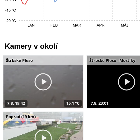
Kamery v okolí
Štrbské Pleso
Štrbské Pleso - Mostíky
7.8. 19:42
15,1 °C
7.8. 23:01
Poprad (19 km)