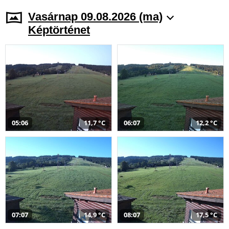
Vasárnap 09.08.2026 (ma)
Képtörténet
05:06
11,7 °C
06:07
12,2 °C
07:07
14,9 °C
08:07
17,5 °C