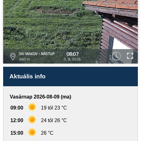
08:07
SKI MAKOV - NÁSTUP
660 m
9. 8. 2026
Aktuális info
Vasárnap 2026-08-09 (ma)
09:00
19 tól 23 °C
12:00
24 tól 26 °C
15:00
26 °C