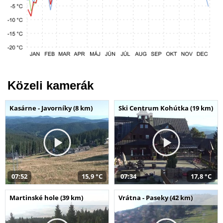
Közeli kamerák
Kasárne - Javorníky (8 km)
Ski Centrum Kohútka (19 km)
07:52
15,9 °C
07:34
17,8 °C
Martinské hole (39 km)
Vrátna - Paseky (42 km)