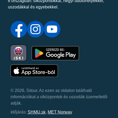
8 országban: síközpontokkal, hegyi üdülőhelyekkel,
uszodákkal és egyebekkel.
© 2026, Sitour. Az ezen az oldalon található
információkat a síközpontok és uszodák üzemeltetői
adják.
Időjárás:
SHMU.sk
,
MET Norway