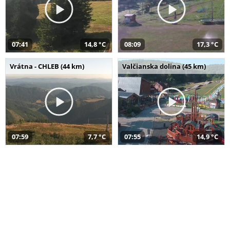
07:41
14,8 °C
08:09
17,3 °C
Vrátna - CHLEB (44 km)
Valčianska dolina (45 km)
07:59
7,7 °C
07:55
14,9 °C