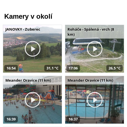
Kamery v okolí
JANOVKY - Zuberec
Roháče - Spálená - vrch (8
km)
16:54
31,1 °C
17:06
26,5 °C
Meander Oravice (11 km)
Meander Oravice (11 km)
16:39
16:37