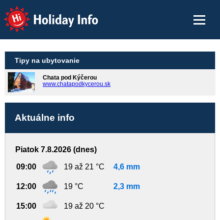
Holiday Info
Tipy na ubytovanie
Chata pod Kýčerou
www.chatapodkycerou.sk
Aktuálne info
Piatok 7.8.2026 (dnes)
09:00
19 až 21 °C
4,6 mm
12:00
19 °C
2,3 mm
15:00
19 až 20 °C