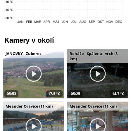
Kamery v okolí
JANOVKY - Zuberec
Roháče - Spálená - vrch (8
km)
05:53
17,5 °C
05:25
14,7 °C
Meander Oravice (11 km)
Meander Oravice (11 km)